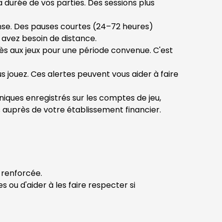
 durée de vos parties. Des sessions plus
nse. Des pauses courtes (24–72 heures)
s avez besoin de distance.
cès aux jeux pour une période convenue. C'est
 jouez. Ces alertes peuvent vous aider à faire
niques enregistrés sur les comptes de jeu,
s auprès de votre établissement financier.
 renforcée.
ou d'aider à les faire respecter si