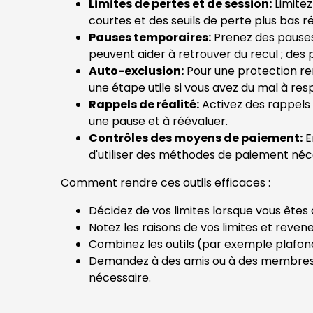
Limites de pertes et de session:
Limitez
courtes et des seuils de perte plus bas r
Pauses temporaires:
Prenez des pauses
peuvent aider à retrouver du recul ; des 
Auto-exclusion:
Pour une protection ren
une étape utile si vous avez du mal à resp
Rappels de réalité:
Activez des rappels 
une pause et à réévaluer.
Contrôles des moyens de paiement:
E
d'utiliser des méthodes de paiement néces
Comment rendre ces outils efficaces :
Décidez de vos limites lorsque vous êtes 
Notez les raisons de vos limites et reven
Combinez les outils (par exemple plafon
Demandez à des amis ou à des membres de 
nécessaire.