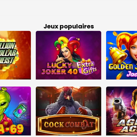
Jeux populaires