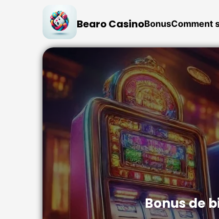
Bearo Casino
Bonus
Comment s'
Bonus de b