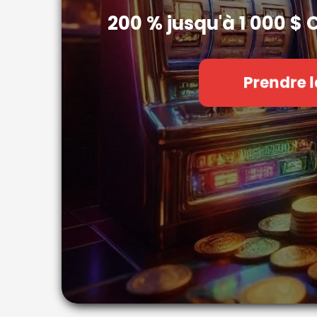
200 % jusqu'à 1 000 $ 
Prendre 