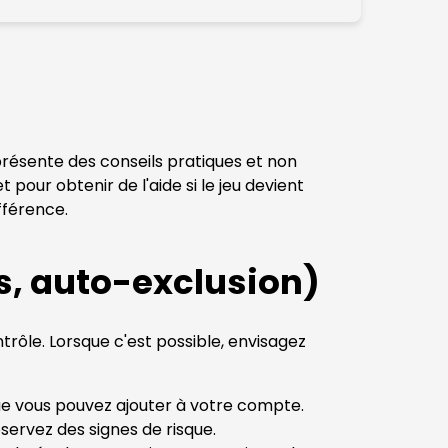
présente des conseils pratiques et non
pour obtenir de l'aide si le jeu devient
fférence.
s, auto-exclusion)
trôle. Lorsque c'est possible, envisagez
ue vous pouvez ajouter à votre compte.
rvez des signes de risque.