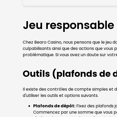
Jeu responsable
Chez Bearo Casino, nous pensons que le jeu do
culpabilisants ainsi que des actions que vous p
problématique. Si vous avez un doute sur votr
Outils (plafonds de
Il existe des contrôles de compte simples et d
d'utiliser les outils et options suivants.
Plafonds de dépôt:
Fixez des plafonds 
Commencez par une somme que vous pouve