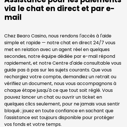
via le chat en direct et par e-
mail
Chez Bearo Casino, nous rendons l'accès à l'aide
simple et rapide — notre chat en direct 24/7 vous
met en relation avec un agent réel en quelques
secondes, notre équipe dédiée par e-mail répond
rapidement, et notre Centre d'aide consultable vous
guide pas à pas sur les sujets courants. Que vous
rechargiez votre compte, demandiez un retrait ou
vérifiiez un document, nous vous accompagnons à
chaque étape jusqu'à ce que tout soit réglé. Vous
pouvez lancer un chat ou ouvrir un ticket en
quelques clics seulement, pour ne jamais vous sentir
bloqué ; jouez en toute confiance en sachant que
l'assistance est toujours disponible pour protéger
vos fonds et votre temps.