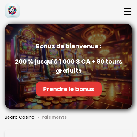
☰
Bonus de bienvenue :
200 % jusqu'à 1 000 $ CA + 90 tours
gratuits
Prendre le bonus
›
Bearo Casino
Paiements