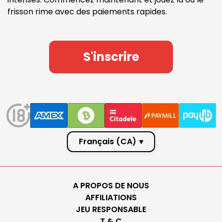
frisson rime avec des paiements rapides.
S'inscrire
Français (CA)
▾
A PROPOS DE NOUS
AFFILIATIONS
JEU RESPONSABLE
T & C