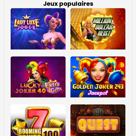
Jeux populaires