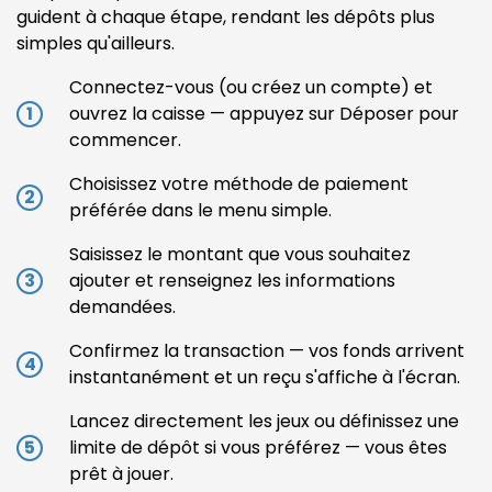
guident à chaque étape, rendant les dépôts plus
simples qu'ailleurs.
Connectez-vous (ou créez un compte) et
ouvrez la caisse — appuyez sur Déposer pour
commencer.
Choisissez votre méthode de paiement
préférée dans le menu simple.
Saisissez le montant que vous souhaitez
ajouter et renseignez les informations
demandées.
Confirmez la transaction — vos fonds arrivent
instantanément et un reçu s'affiche à l'écran.
Lancez directement les jeux ou définissez une
limite de dépôt si vous préférez — vous êtes
prêt à jouer.