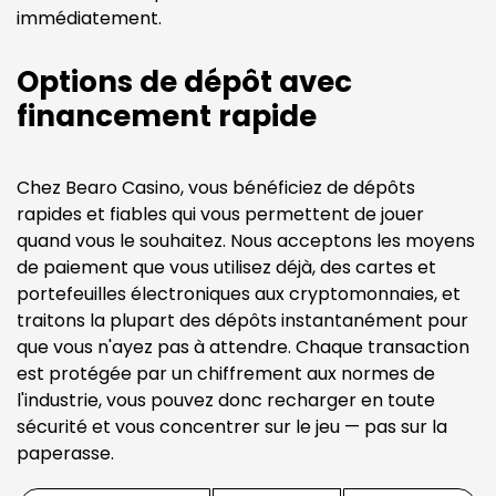
immédiatement.
Options de dépôt avec
financement rapide
Chez Bearo Casino, vous bénéficiez de dépôts
rapides et fiables qui vous permettent de jouer
quand vous le souhaitez. Nous acceptons les moyens
de paiement que vous utilisez déjà, des cartes et
portefeuilles électroniques aux cryptomonnaies, et
traitons la plupart des dépôts instantanément pour
que vous n'ayez pas à attendre. Chaque transaction
est protégée par un chiffrement aux normes de
l'industrie, vous pouvez donc recharger en toute
sécurité et vous concentrer sur le jeu — pas sur la
paperasse.