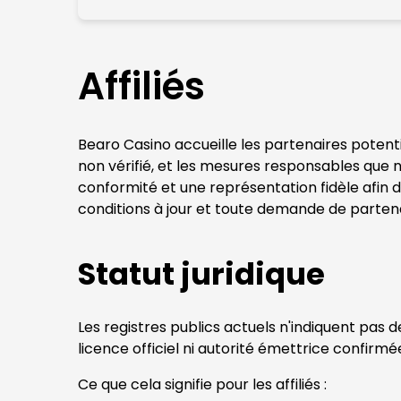
Affiliés
Bearo Casino accueille les partenaires potent
non vérifié, et les mesures responsables que n
conformité et une représentation fidèle afin d
conditions à jour et toute demande de partena
Statut juridique
Les registres publics actuels n'indiquent pas
licence officiel ni autorité émettrice confirmé
Ce que cela signifie pour les affiliés :