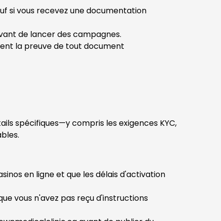
sauf si vous recevez une documentation
e avant de lancer des campagnes.
ssent la preuve de tout document
étails spécifiques—y compris les exigences KYC,
bles.
sinos en ligne et que les délais d'activation
ue vous n'avez pas reçu d'instructions