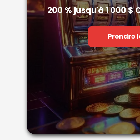
200 % jusqu'à 1 000 $ 
Prendre 