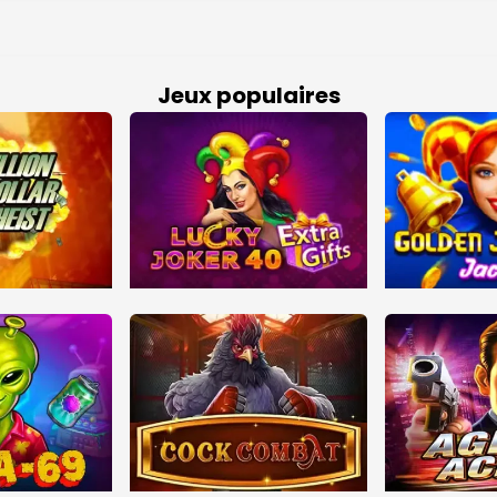
Jeux populaires