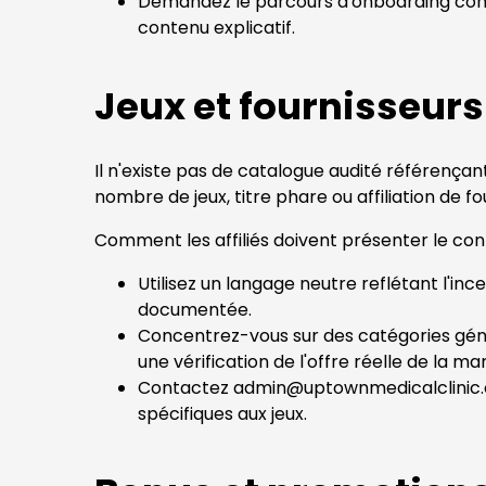
Demandez le parcours d'onboarding conf
contenu explicatif.
Jeux et fournisseurs 
Il n'existe pas de catalogue audité référençant
nombre de jeux, titre phare ou affiliation de fou
Comment les affiliés doivent présenter le cont
Utilisez un langage neutre reflétant l'inc
documentée.
Concentrez-vous sur des catégories géné
une vérification de l'offre réelle de la ma
Contactez
admin@uptownmedicalclinic
spécifiques aux jeux.